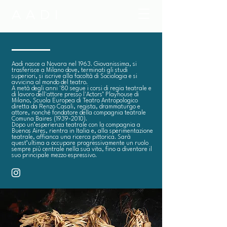
AADI
Aadi nasce a Novara nel 1963. Giovanissima, si
trasferisce a Milano dove, terminati gli studi
superiori, si iscrive alla facoltà di Sociologia e si
avvicina al mondo del teatro.
A metà degli anni '80 segue i corsi di regia teatrale e
di lavoro dell'attore presso l'Actors’ Playhouse di
Milano, Scuola Europea di Teatro Antropologico
diretta da Renzo Casali, regista, drammaturgo e
attore, nonché fondatore della compagnia teatrale
Comuna Baires
(1939-2010)
.
Dopo un’esperienza teatrale con la compagnia a
Buenos Aires, rientra in Italia e, alla sperimentazione
teatrale, affianca una ricerca pittorica. Sarà
quest’ultima a occupare progressivamente un ruolo
sempre più centrale nella sua vita, fino a diventare il
suo principale mezzo espressivo.